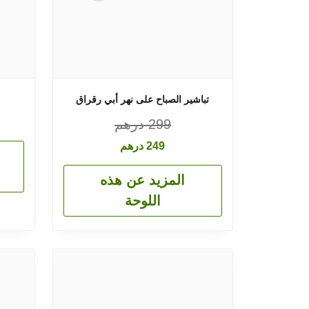
تباشير الصباح على نهر أبي رقراق
299
درهم
249
درهم
المزيد عن هذه
اللوحة