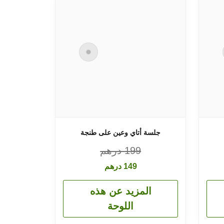
جلسة أتاي وعين على طنجة
199
درهم
149
درهم
المزيد عن هذه
اللوحة